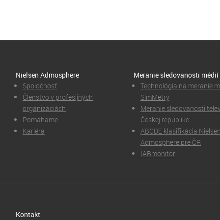
Nielsen Admosphere
Meranie sledovanosti médií
Spoločnosť
Technológia na meranie m
Členstvo v profesijných
SimMetry
organizáciách
Meranie sledovanosti telev
Pomáhame
Českej republike
Kariéra
ABCDE klasifikácia Nielse
Admosphere pre ČR
IABmonitor
Kontakt