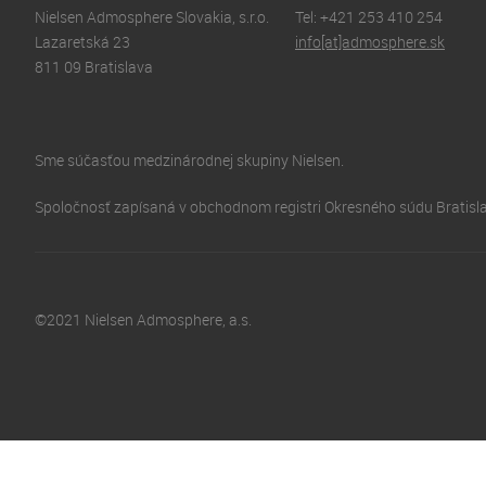
Nielsen Admosphere Slovakia, s.r.o.
Tel: +421 253 410 254
Lazaretská 23
info[at]admosphere.sk
811 09 Bratislava
Sme súčasťou medzinárodnej skupiny Nielsen.
Spoločnosť zapísaná v obchodnom registri Okresného súdu Bratislava
©2021 Nielsen Admosphere, a.s.