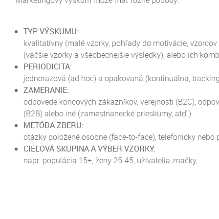
Marketingový výskum môže mať rôzne podoby:
TYP VÝSKUMU:
kvalitatívny (malé vzorky, pohľady do motivácie, vzorcov
(väčšie vzorky a všeobecnejšie výsledky), alebo ich kom
PERIODICITA
:
jednorazová (ad hoc) a opakovaná (kontinuálna, tracking
ZAMERANIE:
odpovede koncových zákazníkov, verejnosti (B2C), odpo
(B2B) alebo iné (zamestnanecké prieskumy, atď.)
METÓDA ZBERU:
otázky položené osobne (face-to-face), telefonicky nebo 
CIEĽOVÁ SKUPINA A VÝBER VZORKY:
napr. populácia 15+, ženy 25-45, užívatelia značky, …