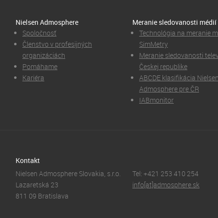
Nielsen Admosphere
Meranie sledovanosti médií
Spoločnosť
Technológia na meranie m
Členstvo v profesijných
SimMetry
organizáciách
Meranie sledovanosti telev
Pomáhame
Českej republike
Kariéra
ABCDE klasifikácia Nielse
Admosphere pre ČR
IABmonitor
Kontakt
Nielsen Admosphere Slovakia, s.r.o.
Tel: +421 253 410 254
Lazaretská 23
info[at]admosphere.sk
811 09 Bratislava