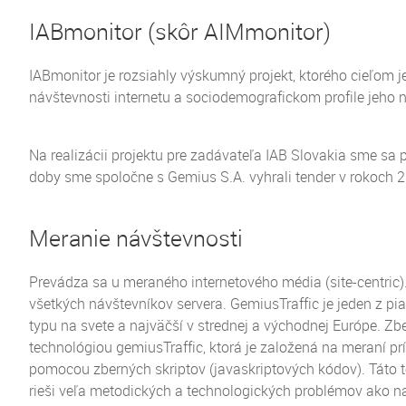
IABmonitor (
skôr AIMmonitor)
IABmonitor je rozsiahly výskumný projekt, ktorého cieľom j
návštevnosti internetu a sociodemografickom profile jeho 
Na realizácii projektu pre zadávateľa IAB Slovakia sme sa p
doby sme spoločne s Gemius S.A. vyhrali tender v rokoch 
Meranie návštevnosti
Prevádza sa u meraného internetového média (site-centric
všetkých návštevníkov servera. GemiusTraffic je jeden z pi
typu na svete a najväčší v strednej a východnej Európe. Zbe
technológiou gemiusTraffic, ktorá je založená na meraní 
pomocou zberných skriptov (javaskriptových kódov). Táto 
rieši veľa metodických a technologických problémov ako na