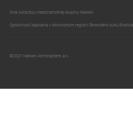
Sme súčasťou medzinárodnej skupiny Nielsen.
Spoločnosť zapísaná v obchodnom registri Okresného súdu Bratislava
©2021 Nielsen Admosphere, a.s.