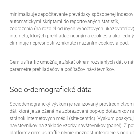
minimalizuje započítavanie prevádzky spôsobenej indexov
automatickými skriptami do reportovaných štatistík,
zobrazenia (na rozdiel od iných výpočtových ukazovateľov)
internetu, ktorých prehliadač neprijíma cookies a ako jedin
eliminuje nepresnosti vzniknuté mazaním cookies a pod.
GemiusTraffic umožňuje získať okrem rozsiahlych dát o náv
parametre prehliadačov a počítačov návštevníkov.
Socio-demografické dáta
Sociodemografický výskum je realizovaný prostredníctvo
dát, ktorá je založená na zobrazovaní pop-up dotazníkov 
stránok internetových médií (site-centric). Výskum poskytu
návštevníkov na základe vzorky návštevníkov (panel). Z p
platformy gemiusTraffic plynie možnosť integrácie s pop