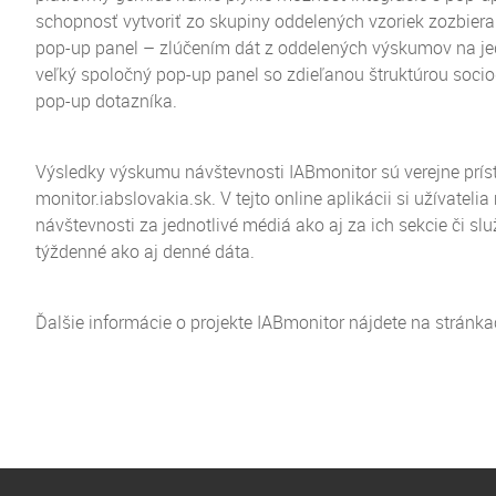
schopnosť vytvoriť zo skupiny oddelených vzoriek zozbier
pop-up panel – zlúčením dát z oddelených výskumov na jed
veľký spoločný pop-up panel so zdieľanou štruktúrou socio
pop-up dotazníka.
Výsledky výskumu návštevnosti IABmonitor sú verejne prís
monitor.iabslovakia.sk. V tejto online aplikácii si užívateli
návštevnosti za jednotlivé médiá ako aj za ich sekcie či s
týždenné ako aj denné dáta.
Ďalšie informácie o projekte IABmonitor nájdete na stránk