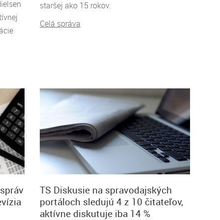
Nielsen
staršej ako 15 rokov.
ívnej
Celá správa
ácie
 správ
TS Diskusie na spravodajských
evízia
portáloch sledujú 4 z 10 čitateľov,
aktívne diskutuje iba 14 %