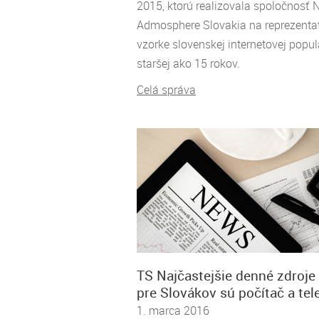
2015, ktorú realizovala spoločnosť 
Admosphere Slovakia na reprezentat
vzorke slovenskej internetovej popul
staršej ako 15 rokov.
Celá správa
TS Najčastejšie denné zdroje
pre Slovákov sú počítač a tel
1. marca 2016