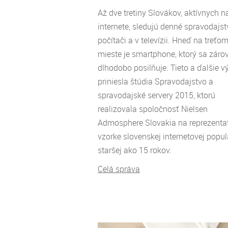
Až dve tretiny Slovákov, aktívnych n
internete, sledujú denné spravodajs
počítači a v televízii. Hneď na treťo
mieste je smartphone, ktorý sa záro
dlhodobo posilňuje. Tieto a ďalšie v
priniesla štúdia Spravodajstvo a
spravodajské servery 2015, ktorú
realizovala spoločnosť Nielsen
Admosphere Slovakia na reprezentat
vzorke slovenskej internetovej popul
staršej ako 15 rokov.
Celá správa