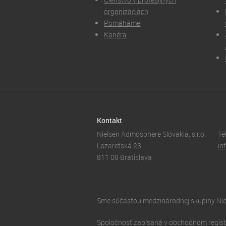
organizáciách
Pomáhame
Kariéra
Kontakt
Nielsen Admosphere Slovakia, s.r.o.
Te
Lazaretská 23
in
811 09 Bratislava
Sme súčasťou medzinárodnej skupiny Nie
Spoločnosť zapísaná v obchodnom registri