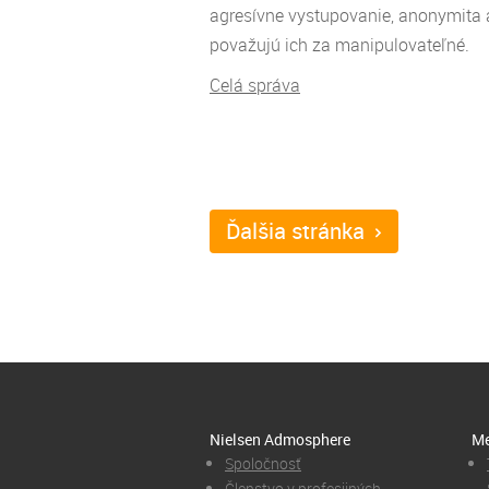
agresívne vystupovanie, anonymita 
považujú ich za manipulovateľné.
Celá správa
Ďalšia stránka
Nielsen Admosphere
Me
Spoločnosť
Členstvo v profesijných