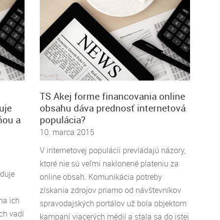
TS Akej forme financovania online
uje
obsahu dáva prednosť internetová
ňou a
populácia?
10. marca 2015
V internetovej populácii prevládajú názory,
ktoré nie sú veľmi naklonené plateniu za
eduje
online obsah. Komunikácia potreby
získania zdrojov priamo od návštevníkov
na ich
spravodajských portálov už bola objektom
ch vadí
kampaní viacerých médií a stala sa do istej