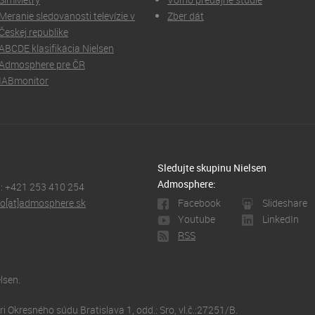
Meranie sledovanosti televízie v
Zber dát
Českej republike
ABCDE klasifikácia Nielsen
Admosphere pre ČR
IABmonitor
Sledujte skupinu Nielsen
Admosphere:
l: +421 253 410 254
fo[at]admosphere.sk
Facebook
Slideshare
Youtube
LinkedIn
RSS
lsen.
 Okresného súdu Bratislava 1, odd.: Sro, vl.č.:27251/B.