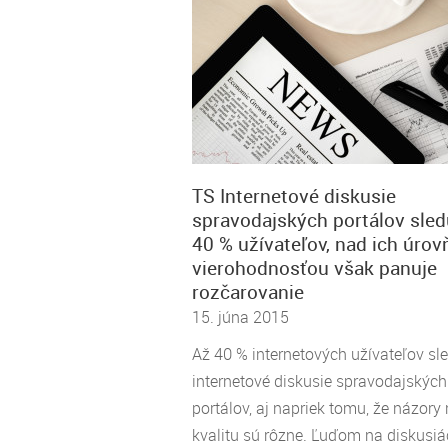
TS Internetové diskusie
spravodajských portálov sled
40 % užívateľov, nad ich úrov
vierohodnosťou však panuje
rozčarovanie
15. júna 2015
Až 40 % internetových užívateľov sl
internetové diskusie spravodajských
portálov, aj napriek tomu, že názory 
kvalitu sú rôzne. Ľuďom na diskusiá