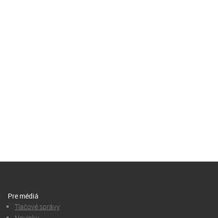
t
Pre médiá
Tlačové správy
Novinky