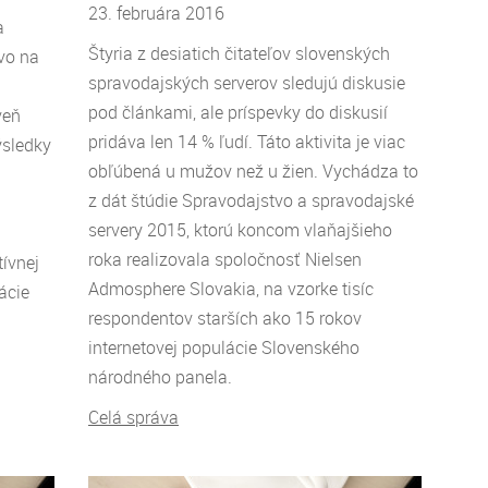
23. februára 2016
a
Štyria z desiatich čitateľov slovenských
tvo na
spravodajských serverov sledujú diskusie
m
pod článkami, ale príspevky do diskusií
veň
pridáva len 14 % ľudí. Táto aktivita je viac
ýsledky
obľúbená u mužov než u žien. Vychádza to
z dát štúdie Spravodajstvo a spravodajské
servery 2015, ktorú koncom vlaňajšieho
roka realizovala spoločnosť Nielsen
ívnej
Admosphere Slovakia, na vzorke tisíc
ácie
respondentov starších ako 15 rokov
internetovej populácie Slovenského
národného panela.
Celá správa