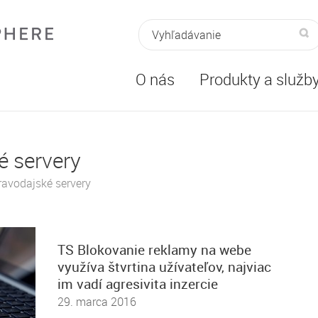
Fulltextové
H
vyhľadávanie
O nás
Produkty a služb
é servery
ravodajské servery
TS Blokovanie reklamy na webe
využíva štvrtina užívateľov, najviac
im vadí agresivita inzercie
29. marca 2016