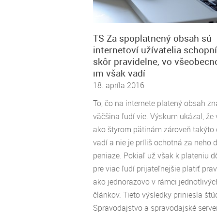
TS Za spoplatnený obsah sú
internetoví užívatelia schopní
skôr pravidelne, vo všeobecn
im však vadí
18. apríla 2016
To, čo na internete platený obsah z
väčšina ľudí vie. Výskum ukázal, že 
ako štyrom pätinám zároveň takýto
vadí a nie je príliš ochotná za neho 
peniaze. Pokiaľ už však k plateniu dô
pre viac ľudí prijateľnejšie platiť pra
ako jednorazovo v rámci jednotlivýc
článkov. Tieto výsledky priniesla štú
Spravodajstvo a spravodajské serve