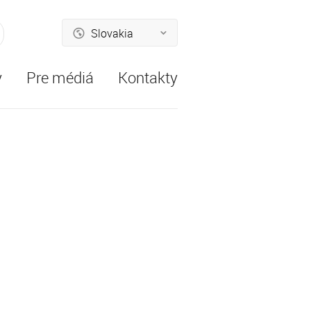
Slovakia
ľadať
y
Pre médiá
Kontakty