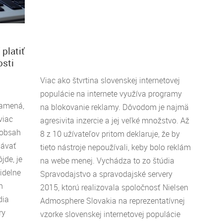
 platiť
osti
Viac ako štvrtina slovenskej internetovej
populácie na internete využíva programy
namená,
na blokovanie reklamy. Dôvodom je najmä
viac
agresivita inzercie a jej veľké množstvo. Až
 obsah
8 z 10 užívateľov pritom deklaruje, že by
dávať
tieto nástroje nepoužívali, keby bolo reklám
jde, je
na webe menej. Vychádza to zo štúdia
videlne
Spravodajstvo a spravodajské servery
h
2015, ktorú realizovala spoločnosť Nielsen
dia
Admosphere Slovakia na reprezentatívnej
ry
vzorke slovenskej internetovej populácie