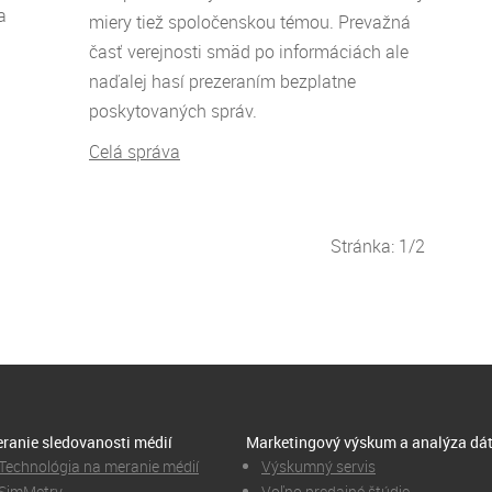
a
miery tiež spoločenskou témou. Prevažná
časť verejnosti smäd po informáciách ale
naďalej hasí prezeraním bezplatne
poskytovaných správ.
Celá správa
Stránka: 1/2
ranie sledovanosti médií
Marketingový výskum a analýza dá
Technológia na meranie médií
Výskumný servis
SimMetry
Voľno predajné štúdie