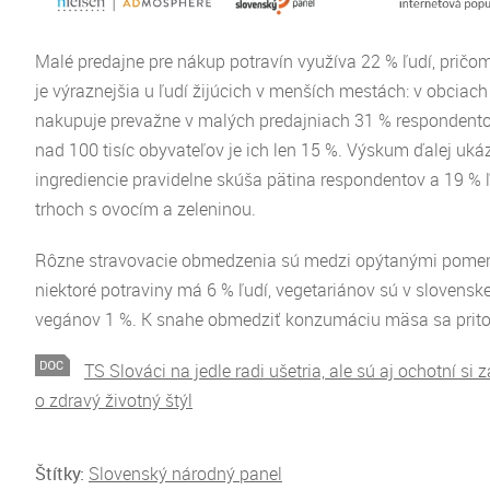
Malé predajne pre nákup potravín využíva 22 % ľudí, pričom
je výraznejšia u ľudí žijúcich v menších mestách: v obciach 
nakupuje prevažne v malých predajniach 31 % respondento
nad 100 tisíc obyvateľov je ich len 15 %. Výskum ďalej ukáz
ingrediencie pravidelne skúša pätina respondentov a 19 % 
trhoch s ovocím a zeleninou.
Rôzne stravovacie obmedzenia sú medzi opýtanými pomern
niektoré potraviny má 6 % ľudí, vegetariánov sú v slovenske
vegánov 1 %. K snahe obmedziť konzumáciu mäsa sa pritom
TS Slováci na jedle radi ušetria, ale sú aj ochotní si 
o zdravý životný štýl
Štítky:
Slovenský národný panel