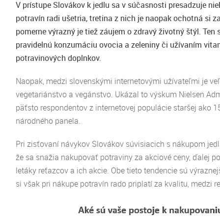
V prístupe Slovákov k jedlu sa v súčasnosti presadzuje nie
potravín radi ušetria, tretina z nich je naopak ochotná si za 
pomerne výrazný je tiež záujem o zdravý životný štýl. Ten 
pravidelnú konzumáciu ovocia a zeleniny či užívaním vita
potravinových doplnkov.
Naopak, medzi slovenskými internetovými užívateľmi je ve
vegetariánstvo a vegánstvo. Ukázal to výskum Nielsen Ad
päťsto respondentov z internetovej populácie staršej ako 
národného panela.
Pri zisťovaní návykov Slovákov súvisiacich s nákupom jed
že sa snažia nakupovať potraviny za akciové ceny, ďalej po
letáky reťazcov a ich akcie. Obe tieto tendencie sú výraznej
si však pri nákupe potravín rado priplatí za kvalitu, medzi r